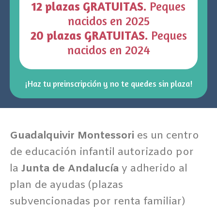
12 plazas
GRATUITAS
.
Peques
nacidos en 2025
20 plazas
GRATUITAS
.
Peques
nacidos en 2024
¡Haz tu preinscripción y no te quedes sin plaza!
Guadalquivir Montessori
es un centro
de educación infantil autorizado por
la
Junta de Andalucía
y adherido al
plan de ayudas (plazas
subvencionadas por renta familiar)